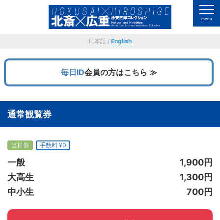
日本語 /
English
毎日ID
会員の方はこちら ≫
通常観覧券
当日券
手数料 ¥0
一般
1,900円
大高生
1,300円
中小生
700円