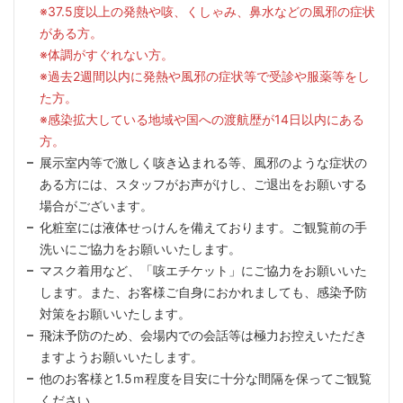
※37.5度以上の発熱や咳、くしゃみ、鼻水などの風邪の症状
がある方。
※体調がすぐれない方。
※過去2週間以内に発熱や風邪の症状等で受診や服薬等をし
た方。
※感染拡大している地域や国への渡航歴が14日以内にある
方。
展示室内等で激しく咳き込まれる等、風邪のような症状の
ある方には、スタッフがお声がけし、ご退出をお願いする
場合がございます。
化粧室には液体せっけんを備えております。ご観覧前の手
洗いにご協力をお願いいたします。
マスク着用など、「咳エチケット」にご協力をお願いいた
します。また、お客様ご自身におかれましても、感染予防
対策をお願いいたします。
飛沫予防のため、会場内での会話等は極力お控えいただき
ますようお願いいたします。
他のお客様と1.5ｍ程度を目安に十分な間隔を保ってご観覧
ください。