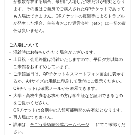
が複数存在する場合、最初に入場した1枚だけが有効となり
ます。その後はご自身でご購入されたQRチケットであって
も入場はできません。QRチケットの複製等によるトラブル
が発生した場合、主催者および運営会社（etix）は一切の責
任は負いません。
ご入場について
混雑時はお待ちいただく場合がございます。
土日祝・会期終盤は混雑いたしますので、平日夕方以降の
ご来館をおすすめしています。
ご来館当日は、QRチケットをスマートフォン画面に表示す
るか、A4サイズの用紙に印刷して受付にご提示ください。
QRチケットは確認メールから表示できます。
大学・高校生券をお求めの方は学生証など証明できるもの
をご提示ください。
QRチケットは会期中の入館可能時間のみ有効となります。
再入場はできません。
詳細は、
そごう美術館公式ホームページ
にてご確認くだ
さい。