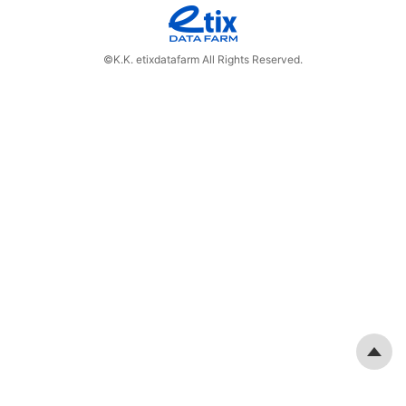
©K.K. etixdatafarm All Rights Reserved.
Pa