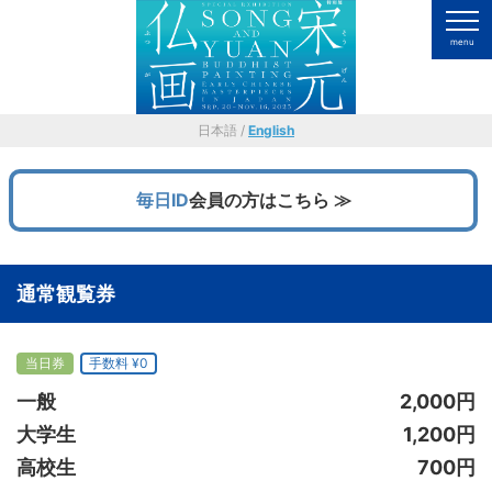
日本語 /
English
毎日ID
会員の方はこちら ≫
通常観覧券
当日券
手数料 ¥0
一般
2,000円
大学生
1,200円
高校生
700円