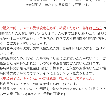
※未就学児（無料）は日時指定は不要です。
ご購入の前に、メール受信設定を必ずご確認ください。詳細は
こちら
1時間ごとの入館日時指定となります。入替制ではありませんが、新型
示室やミュージアムショップを含め、館内での滞在時間を1時間以内を
う、ご協力をお願いいたします。
招待券をお持ちの方、無料入館対象の方、各種割引対象の方も、当サイ
いします。
混雑緩和のため、指定した時間枠より前にご来館いただかないよう、ご
指定した時間枠であれば、いつでも本展会場にご入館いただけます。
各時間枠の開始時刻直後は混雑が予想され、ご入館をお待ちいただく場
時間枠の終了時間までオンラインによるチケット販売をします。
お申込完了後、キャンセルや券種変更、払い戻しはできません。
営利目的でのチケットの転売は禁じられております。
常設展のチケットでは、企画展をご覧いただけませんのでご注意くださ
お一人様1回につき6枚まで、予約が可能です。