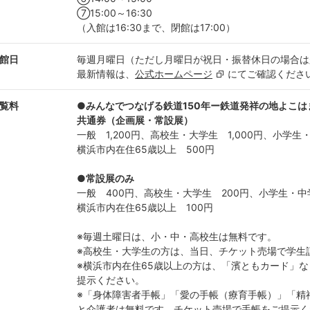
⑦15:00～16:30
（入館は16:30まで、閉館は17:00）
館日
毎週月曜日（ただし月曜日が祝日・振替休日の場合は
最新情報は、
公式ホームページ
にてご確認くださ
覧料
●みんなでつなげる鉄道150年ー鉄道発祥の地よこ
共通券（企画展・常設展）
一般 1,200円、高校生・大学生 1,000円、小学生
横浜市内在住65歳以上 500円
●常設展のみ
一般 400円、高校生・大学生 200円、小学生・中
横浜市内在住65歳以上 100円
※毎週土曜日は、小・中・高校生は無料です。
※高校生・大学生の方は、当日、チケット売場で学生
※横浜市内在住65歳以上の方は、「濱ともカード」
提示ください。
※「身体障害者手帳」「愛の手帳（療育手帳）」「精
と介護者は無料です。チケット売場で手帳をご提示く