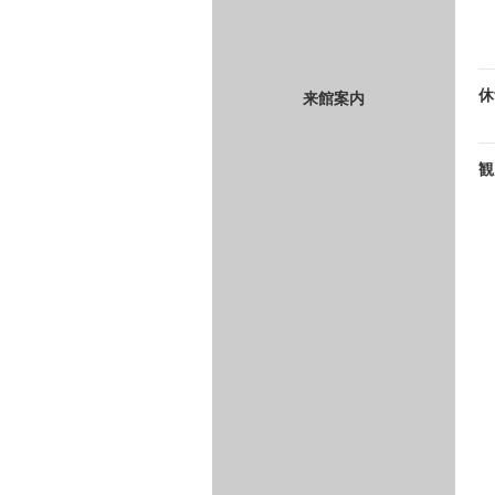
休
来館案内
観